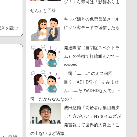
ジ！くら寿司は「影響ありま
せん」と回答
キャバ嬢との色恋営業メール
にクソ客モードで返信したら
続きを読む
発達障害（自閉症スペクトラ
ム）の特徴で打線組んだでー
wwww
上司「………このミス何回
目？」ADHDワイ「すみませ
ん………そのADHDなんで」上
司「だからなんなの？」
成田悠輔「高齢者は集団自決
した方がいい」NYタイムズが
発言報じて世界的大炎上「こ
の上ないほど過激」