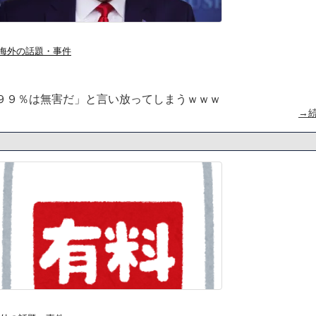
私は6年間「子無し既婚女性」
のせいかもしれません
海外の話題・事件
Powered by livedoor 相互RSS
９９％は無害だ」と言い放ってしまうｗｗｗ
→