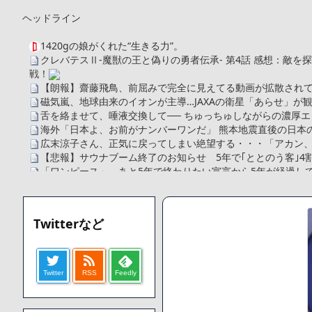
ヘッドライン
1420gの娘がくれた“生きる力”。
クレバテスⅡ-魔獣の王と偽りの勇者伝承- 第4話 感想：敵
戦！
【朗報】齋藤飛鳥、前屈みで完全に見えてる動画が拡散されて
磁気嵐、地球由来のイオンが主導…JAXAの衛星「あらせ」が
舌を絡ませて、唾液交換して── ちゅっちゅしながらの濃厚エ
海外「日本よ、お前がナンバーワンだ」 熊本地震直後の日本
広末涼子さん、正気に戻ってしまい絶望する・・・「アカン
【悲報】サウナブーム終了のお知らせ 5年で｢ととのう客｣4
「ワンピース」、あと5年で終わりたい宣言から5年が経過し
【数学】なんだよこの漫画www【注意】
【画像】さくまあきら「桃鉄の赤マスは実際に行ってみてク
【愕然】ワイ「豚バラ220gカリッカリになるまで焼いて重さ調
Twitterなど
字やろなあww)」→結果・・・・・・・・・・・・・・・・・・
【悲報】ジェネリック医薬品、4割が承認書と異なる製造だっ
【速報】楽天グループ、減損損失約160億円と約700億円の
Twitter
RSS
Feedly
【悲報】読売新聞、「避難所の自販機が壊されて窃盗された
てしまう
SM風俗嬢ワイ、なんでも答えるが質問ある？