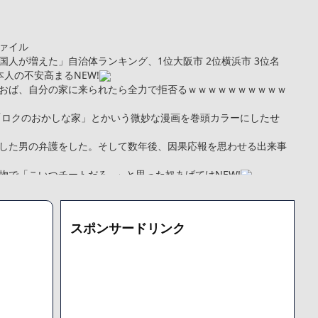
ァイル
人が増えた」自治体ランキング、1位大阪市 2位横浜市 3位名
日本人の不安高まる
NEW!
おば、自分の家に来られたら全力で拒否るｗｗｗｗｗｗｗｗｗｗ
「ロクのおかしな家」とかいう微妙な漫画を巻頭カラーにしたせ
した男の弁護をした。そして数年後、因果応報を思わせる出来事
物で「こいつチートだろ…」と思った奴あげてけ
NEW!
完全勝利宣言
NEW!
kg・ウエスト51cmのスレンダー美少女がAVデビュ－ｗwwww
トこれで行っていー？」ﾊﾟｼｬ
スポンサードリンク
まい絶望する・・・「アカン、キャリアがすべて終わった」
更新が1週間途絶え、様々な憶測が飛び交う。1週間ぶりの投稿でも
となっており、本人ではないとの憶測が広がる
た「VAIO」家電量販店のノジマに買収されてしまう
000円のフィギュアがヤバすぎるｗｗｗｗｗｗ「こんな高いの？ｗ
機械が壊れるんだけどさ