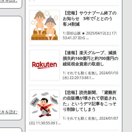
続きを読む
【悲報】サウナブーム終了の
お知らせ 5年で｢ととのう
客｣4割減
1: 田杉山脈 ★ 2025/04/12(土) 17:
53:41.37 ID:G ...
【速報】楽天グループ、減損
損失約160億円と約700億円の
繰延税金資産の取崩し
1: それでも動く名無し 2024/01/10
(水) 22:20:13.66 I ...
【悲報】読売新聞、「避難所
の自販機が壊されて窃盗され
た」というデマ記事をこっそ
り削除してしまう
続きを読む
1: それでも動く名無し 2024/01/07
(日) 11:30:55.09 I ...