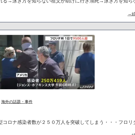
れる→泳ぎ方を知らない祖父が助けに行き溺死→泳ぎ方を知ら
→
海外の話題・事件
型コロナ感染者数が２５０万人を突破してしまう・・・フロリ