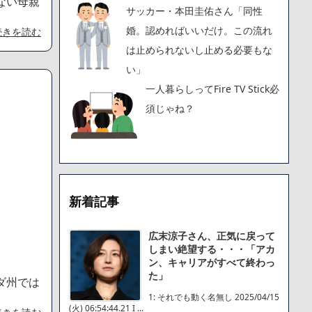
ない母親
サッカー・本田圭佑さん「同性
婚。認めればいいだけ。この流れ
続きを読む
は止められないし止める必要もな
い」
一人暮らしってFire TV Stick必
須じゃね？
新着記事
広末涼子さん、正気に戻って
しまい絶望する・・・「アカ
ン、キャリアがすべて終わっ
た」
ダ州では
1: それでも動く名無し 2025/04/15
(火) 06:54:44.21 I ...