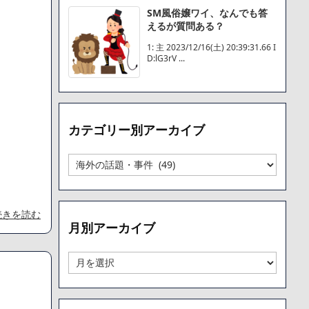
SM風俗嬢ワイ、なんでも答
えるが質問ある？
1: 主 2023/12/16(土) 20:39:31.66 I
D:lG3rV ...
カテゴリー別アーカイブ
カ
テ
ゴ
リ
続きを読む
ー
月別アーカイブ
別
ア
ー
月
カ
別
イ
ア
ブ
ー