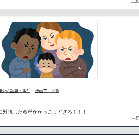
→
海外の話題・事件
,
漫画アニメ等
に対抗した叔母がかっこよすぎる！！！
→