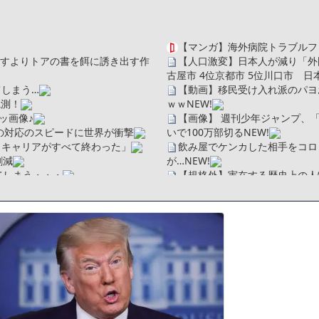
【マンガ】海外病院トラブルフ
を探すよりトアの書を餌に誘き出す作
【人口激変】日本人が減り「外国
古屋市 4位京都市 5位川口市 
しまう…
【動画】移民受け入れ派のパヨ
観測！
ｗｗ
NEW!
ッ画像♪
【画像】 週刊少年ジャンプ、
の対応のスピードに世界が衝撃
いで100万部切る
NEW!
、キャリアがすべて終わった」
飲み屋でケンカした相手をコロ
割減
が…
NEW!
てしまう・・・
【規格外】実在する歴史上の人
【朗報】佐藤二朗、沈黙を破り
ソだった所です」
【画像】身長155cm・体重36
べたろww(2割3割減ったら御の
【画像】彼女「ねー、今日のデー
・
広末涼子さん、正気に戻ってし
たことが発覚「衝撃的な数字だ」
【配信者】「金バエ」のSNS
一人称が「ボキ」ではなく「俺」
繰延税金資産の取崩し
かつてはSONYのパソコンだっ
」というデマ記事をこっそり削除し
ハードオフに売っていた4万4
ｗ」「逆に超安い」
【閲覧注意】俺が近くにいると