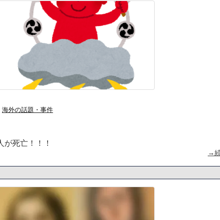
海外の話題・事件
人が死亡！！！
→