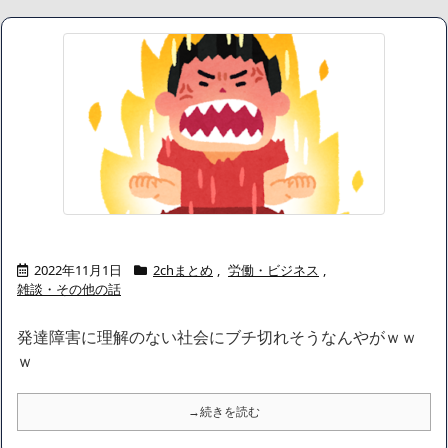
「三峡沿線の道路水没」中国政府「高速道路封鎖！」中国ダム「緊
急放流に合わせて開門（土砂崩れ発生」→
NEW!
馬鹿客「置き配してこのシートかけろ」配達員ぼく「
」
NEW!
【ネット騒然】 元ジャンポケ斉藤の妻、夫の求刑7年翌日にイン
スタ更新！その内容がガチでヤバすぎる…
NEW!
【悲報】 とにかくヤりたくてブスと付き合ったらｗｗｗｗｗｗｗ
ｗｗｗｗｗｗｗｗ
NEW!
【急増】「外国人受け入れ反対」56.3％に わずか2年で20.7ポ
イント増、東大調査「若い世代ほど増加」
NEW!
【悲報】田中みな実(39)、妊娠して顔が別人のように変わる
NEW!
【画像】身長155cm・体重36kg・ウエスト51cmのスレンダー美
2022年11月1日
2chまとめ
,
労働・ビジネス
,
少女がAVデビュ－ｗwwww
雑談・その他の話
【画像】彼女「ねー、今日のデートこれで行っていー？」ﾊﾟｼｬ
広末涼子さん、正気に戻ってしまい絶望する・・・「アカン、キ
発達障害に理解のない社会にブチ切れそうなんやがｗｗ
ャリアがすべて終わった」
【配信者】「金バエ」のSNS更新が1週間途絶え、様々な憶測が
ｗ
飛び交う。1週間ぶりの投稿でも一人称が「ボキ」ではなく「俺」と
なっており、本人ではないとの憶測が広がる
→続きを読む
かつてはSONYのパソコンだった「VAIO」家電量販店のノジマに
買収されてしまう