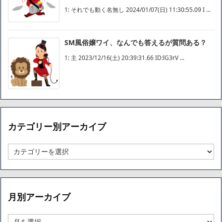
1: それでも動く名無し 2024/01/07(日) 11:30:55.09 I ...
SM風俗嬢ワイ、なんでも答えるが質問ある？
1: 主 2023/12/16(土) 20:39:31.66 ID:lG3rV ...
カテゴリー別アーカイブ
カ
テ
ゴ
リ
ー
月別アーカイブ
別
ア
ー
月