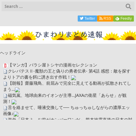
Twitter
RSS
Feedly
ヘッドライン
【マンガ】バラシ屋トシヤの漫画セレクション
クレバテスⅡ-魔獣の王と偽りの勇者伝承- 第4話 感想：敵を探す
よりトアの書を餌に誘き出す作戦！
【朗報】齋藤飛鳥、前屈みで完全に見えてる動画が拡散されてし
まう…
磁気嵐、地球由来のイオンが主導…JAXAの衛星「あらせ」が観
測！
舌を絡ませて、唾液交換して── ちゅっちゅしながらの濃厚エッ
画像♪
海外「日本よ、お前がナンバーワンだ」 熊本地震直後の日本の対
応のスピードに世界が衝撃
広末涼子さん、正気に戻ってしまい絶望する・・・「アカン、キ