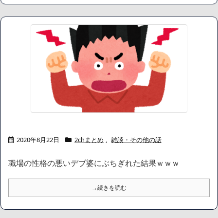
ハードオフに売っていた4万4000円のフィギュアがヤバすぎるｗ
ｗｗｗｗｗ「こんな高いの？ｗｗ」「逆に超安い」
【閲覧注意】俺が近くにいると機械が壊れるんだけどさ
私は6年間「子無し既婚女性」で人から様々なことを言われてき
たけど子無しの原因は親の教えのせいかもしれません
Powered by livedoor 相互RSS
2020年8月22日
2chまとめ
,
雑談・その他の話
職場の性格の悪いデブ婆にぶちぎれた結果ｗｗｗ
→続きを読む