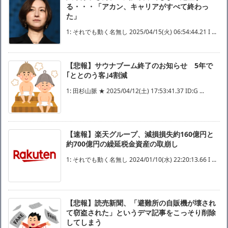
る・・・「アカン、キャリアがすべて終わっ
た」
1: それでも動く名無し 2025/04/15(火) 06:54:44.21 I ...
【悲報】サウナブーム終了のお知らせ 5年で
｢ととのう客｣4割減
1: 田杉山脈 ★ 2025/04/12(土) 17:53:41.37 ID:G ...
【速報】楽天グループ、減損損失約160億円と
約700億円の繰延税金資産の取崩し
1: それでも動く名無し 2024/01/10(水) 22:20:13.66 I ...
【悲報】読売新聞、「避難所の自販機が壊され
て窃盗された」というデマ記事をこっそり削除
してしまう