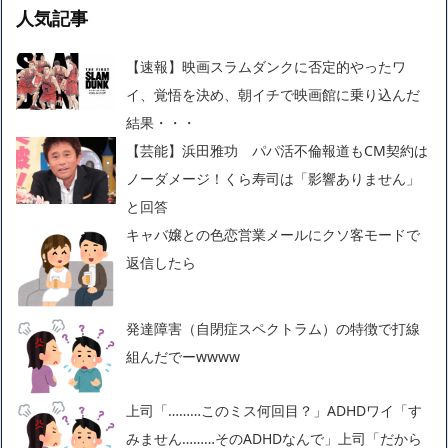
人気記事
【速報】映画スラムダンクに否定的やったワ
イ、覚悟を決め、朝イチで映画館に乗り込んだ
結果・・・
【芸能】浜田雅功 パパ活不倫報道もCM契約は
ノーダメージ！くら寿司は「影響ありません」
と回答
キャバ嬢との色恋営業メールにクソ客モードで
返信したら
発達障害（自閉症スペクトラム）の特徴で打線
組んだでーwwww
上司「………このミス何回目？」ADHDワイ「す
みません………そのADHDなんで」上司「だから