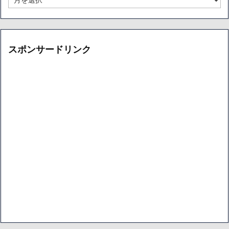
カ
別
イ
ア
ブ
ー
カ
イ
スポンサードリンク
ブ