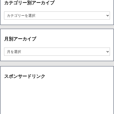
カテゴリー別アーカイブ
カ
テ
ゴ
リ
ー
月別アーカイブ
別
ア
ー
月
カ
別
イ
ア
ブ
ー
カ
イ
スポンサードリンク
ブ