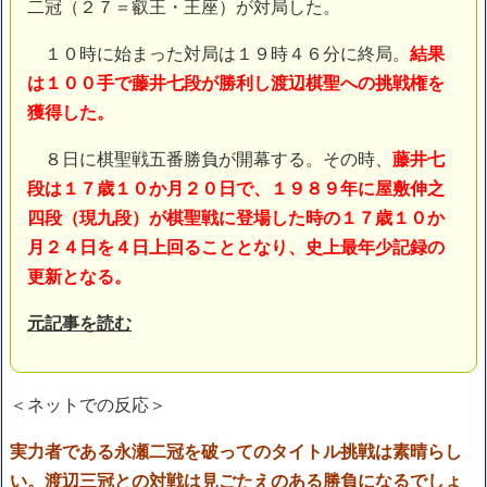
二冠（２７＝叡王・王座）が対局した。
１０時に始まった対局は１９時４６分に終局。
結果
は１００手で藤井七段が勝利し渡辺棋聖への挑戦権を
獲得した。
８日に棋聖戦五番勝負が開幕する。その時、
藤井七
段は１７歳１０か月２０日で、１９８９年に屋敷伸之
四段（現九段）が棋聖戦に登場した時の１７歳１０か
月２４日を４日上回ることとなり、史上最年少記録の
更新となる。
元記事を読む
＜ネットでの反応＞
実力者である永瀬二冠を破ってのタイトル挑戦は素晴らし
い。渡辺三冠との対戦は見ごたえのある勝負になるでしょ