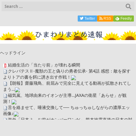
Twitter
RSS
Feedly
ヘッドライン
結婚生活の「当たり前」が壊れる瞬間
クレバテスⅡ-魔獣の王と偽りの勇者伝承- 第4話 感想：敵を探す
よりトアの書を餌に誘き出す作戦！
【朗報】齋藤飛鳥、前屈みで完全に見えてる動画が拡散されてし
まう…
磁気嵐、地球由来のイオンが主導…JAXAの衛星「あらせ」が観
測！
舌を絡ませて、唾液交換して── ちゅっちゅしながらの濃厚エッ
画像♪
海外「日本よ、お前がナンバーワンだ」 熊本地震直後の日本の対
応のスピードに世界が衝撃
広末涼子さん、正気に戻ってしまい絶望する・・・「アカン、キ