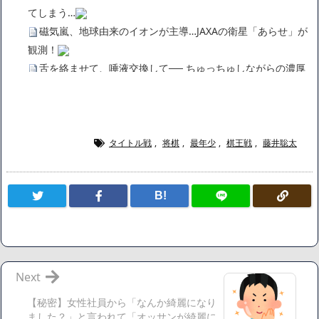
てしまう…
磁気嵐、地球由来のイオンが主導…JAXAの衛星「あらせ」が
観測！
舌を絡ませて、唾液交換して── ちゅっちゅしながらの濃厚
エッ画像♪
海外「日本よ、お前がナンバーワンだ」 熊本地震直後の日本
の対応のスピードに世界が衝撃
広末涼子さん、正気に戻ってしまい絶望する・・・「アカ
タイトル戦
,
将棋
,
最年少
,
棋王戦
,
藤井聡太
ン、キャリアがすべて終わった」
【悲報】サウナブーム終了のお知らせ 5年で｢ととのう客｣4
B!
割減
「ワンピース」、あと5年で終わりたい宣言から5年が経過し
てしまう・・・
【数学】なんだよこの漫画www【注意】
【画像】さくまあきら「桃鉄の赤マスは実際に行ってみてク
Next
ソだった所です」
【秘密】女性社員から「なんか綺麗になり
【愕然】ワイ「豚バラ220gカリッカリになるまで焼いて重さ
ました？」と言われて「オッサンが綺麗に