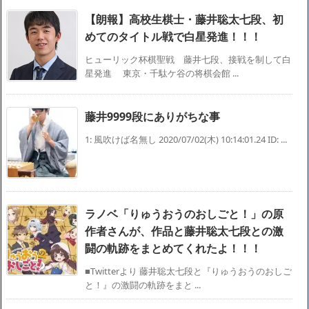
【朗報】高校生棋士・藤井聡太七段、初
めてのタイトル戦で白星発進！！！
ヒューリック杯棋聖戦 藤井七段、接戦を制して白
星発進 東京・千駄ケ谷の将棋会館 ...
藤井9999段にありがちな事
1: 風吹けば名無し 2020/07/02(木) 10:14:01.24 ID: ...
ラノベ「りゅうおうのおしごと！」の原
作者さんが、作品と藤井聡太七段との激
闘の軌跡をまとめてくれたよ！！！
■Twitterより 藤井聡太七段と『りゅうおうのおしご
と！』の激闘の軌跡をまと ...