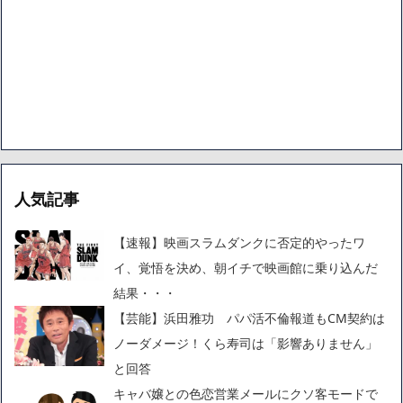
人気記事
【速報】映画スラムダンクに否定的やったワ
イ、覚悟を決め、朝イチで映画館に乗り込んだ
結果・・・
【芸能】浜田雅功 パパ活不倫報道もCM契約は
ノーダメージ！くら寿司は「影響ありません」
と回答
キャバ嬢との色恋営業メールにクソ客モードで