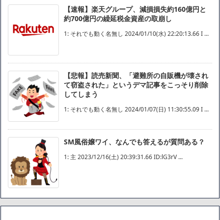
【速報】楽天グループ、減損損失約160億円と
約700億円の繰延税金資産の取崩し
1: それでも動く名無し 2024/01/10(水) 22:20:13.66 I ...
【悲報】読売新聞、「避難所の自販機が壊され
て窃盗された」というデマ記事をこっそり削除
してしまう
1: それでも動く名無し 2024/01/07(日) 11:30:55.09 I ...
SM風俗嬢ワイ、なんでも答えるが質問ある？
1: 主 2023/12/16(土) 20:39:31.66 ID:lG3rV ...