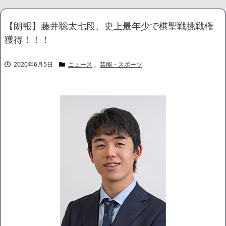
の葬儀代が話題「都会は高いな」の声
NEW!
【衝撃】ハンターハンター最新話の新能力『ムテキング』、設定
【朗報】藤井聡太七段、史上最年少で棋聖戦挑戦権
がガチでぶっ壊れすぎてネット騒然ｗｗｗｗｗｗ
NEW!
獲得！！！
【速報】 日本の防衛省、ようやく気づいた模様ｗｗｗｗｗ
NEW!
記録的猛暑の欧州、ドナウ川の水位が低下してマンモスの骨や沈
2020年6月5日
ニュース
,
芸能・スポーツ
没したドイツ軍の戦艦が出現
NEW!
【特攻隊員の本音】「ああァ、だまされちゃった。今度生れる時
はアメリカへ生れるぞ」出撃前に残された若者たちの言葉
NEW!
「おにぎりリヤカー」の美女、ついに実店舗をオープン！！
NEW!
【画像】身長155cm・体重36kg・ウエスト51cmのスレンダー美
少女がAVデビュ－ｗwwww
【画像】彼女「ねー、今日のデートこれで行っていー？」ﾊﾟｼｬ
広末涼子さん、正気に戻ってしまい絶望する・・・「アカン、キ
ャリアがすべて終わった」
【配信者】「金バエ」のSNS更新が1週間途絶え、様々な憶測が
飛び交う。1週間ぶりの投稿でも一人称が「ボキ」ではなく「俺」と
なっており、本人ではないとの憶測が広がる
かつてはSONYのパソコンだった「VAIO」家電量販店のノジマに
買収されてしまう
ハードオフに売っていた4万4000円のフィギュアがヤバすぎるｗ