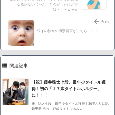
調べたろww(2割3割減ったら御の字やろなあww)」→結
なる訳ないじゃん」と否定したけど実
は・・・ｗｗｗ
果・・・・・・・・・・・・・・・・・・・
【悲報】ジェネリック医薬品、4割が承認書と異なる製造だ
Prev
ったことが発覚「衝撃的な数字だ」
【速報】楽天グループ、減損損失約160億円と約700億円の繰
ワイの彼女の衝撃発言がこちら・・・
延税金資産の取崩し
【悲報】読売新聞、「避難所の自販機が壊されて窃盗され
た」というデマ記事をこっそり削除してしまう
SM風俗嬢ワイ、なんでも答えるが質問ある？
関連記事
Powered by livedoor 相互RSS
【祝】藤井聡太七段、最年少タイトル獲
得！初の「１７歳タイトルホルダー」
に！！！
藤井聡太七段、最年少タイトル獲得！30年ぶりに記
録更新 初の「17歳タイトルホル ...