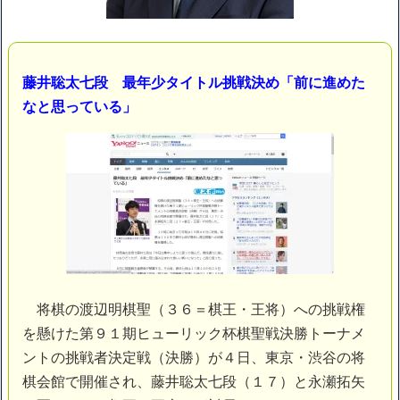
ｗｗｗｗｗ「こんな高いの？ｗｗ」「逆に超安い」
【閲覧注意】俺が近くにいると機械が壊れるんだけどさ
私は6年間「子無し既婚女性」で人から様々なことを言われてき
たけど子無しの原因は親の教えのせいかもしれません
藤井聡太七段 最年少タイトル挑戦決め「前に進めた
Powered by livedoor 相互RSS
なと思っている」
将棋の渡辺明棋聖（３６＝棋王・王将）への挑戦権
を懸けた第９１期ヒューリック杯棋聖戦決勝トーナメ
ントの挑戦者決定戦（決勝）が４日、東京・渋谷の将
棋会館で開催され、藤井聡太七段（１７）と永瀬拓矢