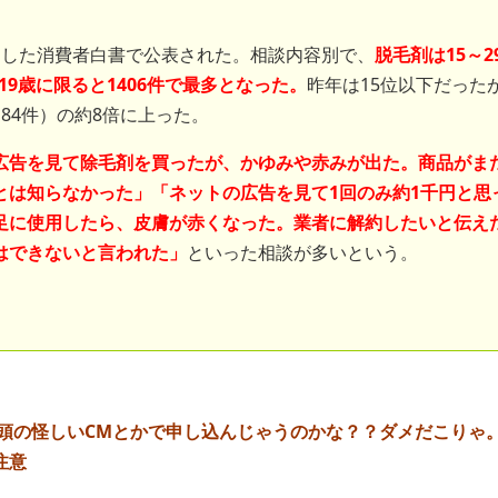
。
した消費者白書で公表された。相談内容別で、
脱毛剤は15～2
～19歳に限ると1406件で最多となった。
昨年は15位以下だった
84件）の約8倍に上った。
広告を見て除毛剤を買ったが、かゆみや赤みが出た。商品がま
とは知らなかった」「ネットの広告を見て1回のみ約1千円と思
足に使用したら、皮膚が赤くなった。業者に解約したいと伝え
はできないと言われた」
といった相談が多いという。
画冒頭の怪しいCMとかで申し込んじゃうのかな？？ダメだこりゃ
注意