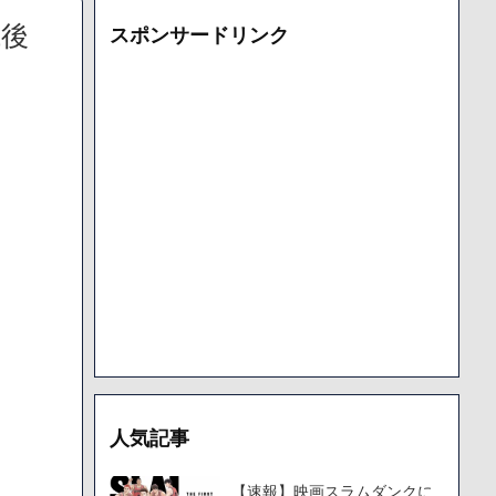
まい絶望する・・・「アカン、キャリアがすべて終わった」
代後
スポンサードリンク
更新が1週間途絶え、様々な憶測が飛び交う。1週間ぶりの投稿でも
となっており、本人ではないとの憶測が広がる
た「VAIO」家電量販店のノジマに買収されてしまう
000円のフィギュアがヤバすぎるｗｗｗｗｗｗ「こんな高いの？ｗ
機械が壊れるんだけどさ
で人から様々なことを言われてきたけど子無しの原因は親の教え
人気記事
【速報】映画スラムダンクに