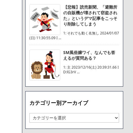
【悲報】読売新聞、「避難所
の自販機が壊されて窃盗され
た」というデマ記事をこっそ
り削除してしまう
1: それでも動く名無し 2024/01/07
(日) 11:30:55.09 I ...
SM風俗嬢ワイ、なんでも答
えるが質問ある？
1: 主 2023/12/16(土) 20:39:31.66 I
D:lG3rV ...
カテゴリー別アーカイブ
カ
テ
ゴ