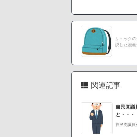
【速報】楽天グループ
【悲報】読売新聞、
まう
SM風俗嬢ワイ、なん
リュックの
Powered by livedoor 
説した漫画
関連記事
自民党議
と・・・
自民党議員が