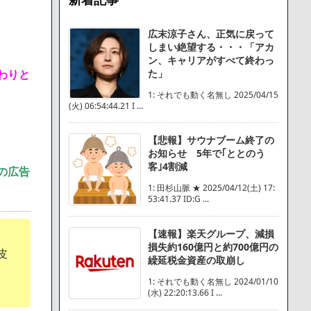
広末涼子さん、正気に戻って
しまい絶望する・・・「アカ
ン、キャリアがすべて終わっ
た」
わりと
1: それでも動く名無し 2025/04/15
(火) 06:54:44.21 I ...
【悲報】サウナブーム終了の
お知らせ 5年で｢ととのう
客｣4割減
の広告
1: 田杉山脈 ★ 2025/04/12(土) 17:
53:41.37 ID:G ...
【速報】楽天グループ、減損
損失約160億円と約700億円の
皮
繰延税金資産の取崩し
1: それでも動く名無し 2024/01/10
(水) 22:20:13.66 I ...