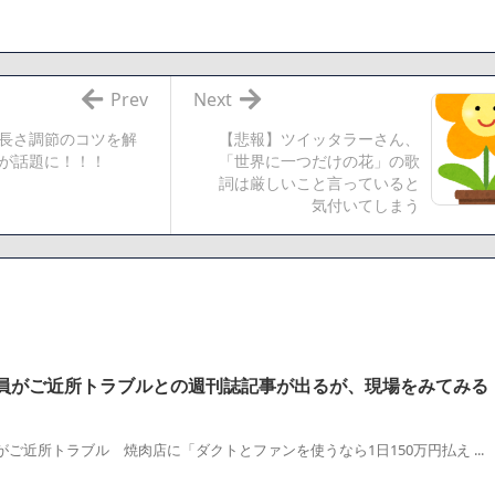
、減損損失約160億円と約700億円の繰延税金資産の取崩し
「避難所の自販機が壊されて窃盗された」というデマ記事をこっそり削
でも答えるが質問ある？
Prev
Next
長さ調節のコツを解
【悲報】ツイッタラーさん、
相互RSS
が話題に！！！
「世界に一つだけの花」の歌
詞は厳しいこと言っていると
気付いてしまう
員がご近所トラブルとの週刊誌記事が出るが、現場をみてみる
ご近所トラブル 焼肉店に「ダクトとファンを使うなら1日150万円払え ...