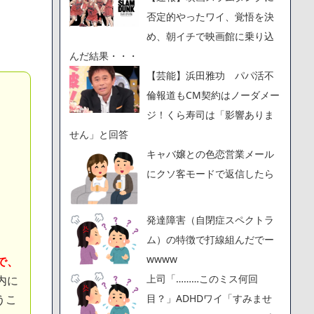
否定的やったワイ、覚悟を決
め、朝イチで映画館に乗り込
んだ結果・・・
【芸能】浜田雅功 パパ活不
倫報道もCM契約はノーダメー
ジ！くら寿司は「影響ありま
せん」と回答
キャバ嬢との色恋営業メール
にクソ客モードで返信したら
発達障害（自閉症スペクトラ
ム）の特徴で打線組んだでー
wwww
で、
上司「………このミス何回
内に
目？」ADHDワイ「すみませ
うこ