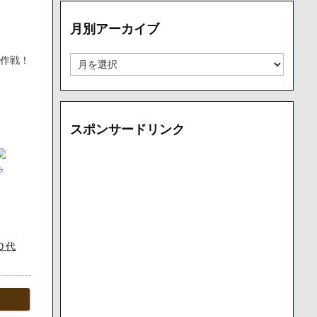
リ
ー
月別アーカイブ
別
ア
ー
月
す作戦！
カ
別
イ
ア
ブ
ー
カ
スポンサードリンク
イ
ブ
０代
の字や
」