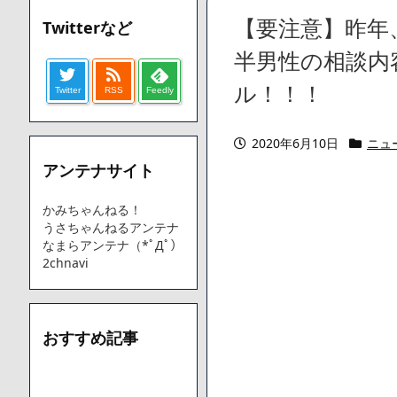
【愕然】ワイ「豚バラ220gカリッカリになるまで焼いて重さ調
【要注意】昨年
Twitterなど
字やろなあww)」→結果・・・・・・・・・・・・・・・・・・
【悲報】ジェネリック医薬品、4割が承認書と異なる製造だっ
半男性の相談内
【速報】楽天グループ、減損損失約160億円と約700億円の
ル！！！
Twitter
RSS
Feedly
【悲報】読売新聞、「避難所の自販機が壊されて窃盗された
てしまう
SM風俗嬢ワイ、なんでも答えるが質問ある？
2020年6月10日
ニュ
アンテナサイト
Powered by livedoor 相互RSS
かみちゃんねる！
うさちゃんねるアンテナ
なまらアンテナ（*ﾟДﾟ）
2chnavi
おすすめ記事