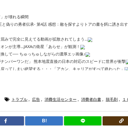
前」が壊れる瞬間
王と偽りの勇者伝承- 第4話 感想：敵を探すよりトアの書を餌に誘き出
前屈みで完全に見えてる動画が拡散されてしまう…
オンが主導…JAXAの衛星「あらせ」が観測！
換して── ちゅっちゅしながらの濃厚エッ画像♪
ナンバーワンだ」 熊本地震直後の日本の対応のスピードに世界が衝撃
に戻ってしまい絶望する・・・「アカン、キャリアがすべて終わった」
終了のお知らせ 5年で｢ととのう客｣4割減
5年で終わりたい宣言から5年が経過してしまう・・・
漫画www【注意】
ら「桃鉄の赤マスは実際に行ってみてクソだった所です」
トラブル
,
広告
,
消費生活センター
,
消費者白書
,
脱毛剤
,
１
220gカリッカリになるまで焼いて重さ調べたろww(2割3割減ったら御
・・・・・・・・・・・・・・・・・・
ク医薬品、4割が承認書と異なる製造だったことが発覚「衝撃的な数字だ
B!