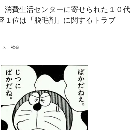
広末涼子さん、正気に戻ってし
べたろww(2割3割減ったら御の
、消費生活センターに寄せられた１０
【配信者】「金バエ」のSNS
・
一人称が「ボキ」ではなく「俺」
たことが発覚「衝撃的な数字だ」
容１位は「脱毛剤」に関するトラブ
かつてはSONYのパソコンだっ
繰延税金資産の取崩し
ハードオフに売っていた4万4
」というデマ記事をこっそり削除し
ｗ」「逆に超安い」
【閲覧注意】俺が近くにいると
私は6年間「子無し既婚女性」
ース
,
社会
のせいかもしれません
Powered by livedoor 相互RSS