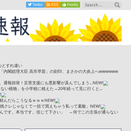
Twitter
RSS
Feedly
心とすれ違い
「内閣総理大臣 高市早苗」の刻印、まさかの大炎上へwwwwww
、通報頻発！災害支援にも悪影響が及んでしまう…
NEW!
けない植物」を小学校に植えた→20年経って見に行くと…
!
頼んだらこうなるｗｗｗ
NEW!
を残クレじゃなくて一括で買えちゃう私って素敵」
NEW!
んです。本当です。信じて下さい」 ←何でこの主張が通らない
kg・ウエスト51cmのスレンダー美少女がAVデビュ－ｗwwww
トこれで行っていー？」ﾊﾟｼｬ