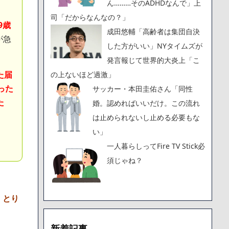
ん………そのADHDなんで」上
司「だからなんなの？」
9歳
成田悠輔「高齢者は集団自決
が急
した方がいい」NYタイムズが
発言報じて世界的大炎上「こ
た届
の上ないほど過激」
った
サッカー・本田圭佑さん「同性
た
婚。認めればいいだけ。この流れ
は止められないし止める必要もな
い」
一人暮らしってFire TV Stick必
須じゃね？
。とり
新着記事