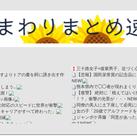
三十路女子×後輩男子、近づく
を探すよりトアの書を餌に誘き出す作
【悲報】国民栄誉賞の記念品に
NEW!
熊本県内で◯◯者が現れまくり
しまう…
【復讐】 絶対に「植えてはい
観測！
「！？」衝撃の光景が・・・
NEW
ッ画像♪
同僚の美人に土下座して必死に
の対応のスピードに世界が衝撃
女の子「20歳でアルファード
、キャリアがすべて終わった」
ジャンポケ斉藤「同意があった
割減
の？
NEW!
てしまう・・・
【画像】身長155cm・体重36
【画像】彼女「ねー、今日のデー
ソだった所です」