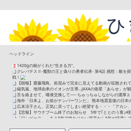
ヘッドライン
1420gの娘がくれた“生きる力”。
クレバテスⅡ-魔獣の王と偽りの勇者伝承- 第4話 感想：敵
戦！
【朗報】齋藤飛鳥、前屈みで完全に見えてる動画が拡散されて
磁気嵐、地球由来のイオンが主導…JAXAの衛星「あらせ」が
舌を絡ませて、唾液交換して── ちゅっちゅしながらの濃厚エ
海外「日本よ、お前がナンバーワンだ」 熊本地震直後の日本
広末涼子さん、正気に戻ってしまい絶望する・・・「アカン
【悲報】サウナブーム終了のお知らせ 5年で｢ととのう客｣4
「ワンピース」、あと5年で終わりたい宣言から5年が経過し
【数学】なんだよこの漫画www【注意】
【画像】さくまあきら「桃鉄の赤マスは実際に行ってみてク