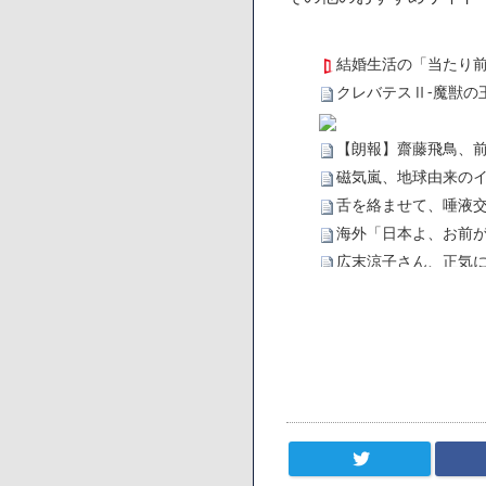
結婚生活の「当たり
クレバテスⅡ-魔獣の
【朗報】齋藤飛鳥、
磁気嵐、地球由来のイ
舌を絡ませて、唾液交
海外「日本よ、お前が
広末涼子さん、正気
【悲報】サウナブーム
「ワンピース」、あと
【数学】なんだよこの
【画像】さくまあき
【愕然】ワイ「豚バラ
ろなあww)」→結果・
【悲報】ジェネリッ