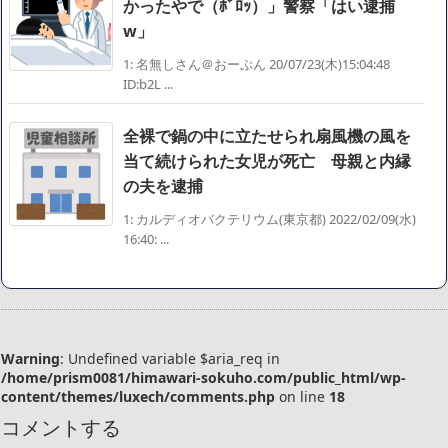
かったやで（ﾎﾞﾛｯ）」警察「はい逮捕
w」
1: 名無しさん＠おーぷん 20/07/23(木)15:04:48
ID:b2L ...
全裸で鍋の中に立たせられ扇風機の風を
当て続けられた女児が死亡 母親と内縁
の夫を逮捕
1: カルディオバクテリウム(東京都) 2022/02/09(水)
16:40: ...
Warning
: Undefined variable $aria_req in
/home/prism0081/himawari-sokuho.com/public_html/wp-
content/themes/luxech/comments.php
on line
18
コメントする