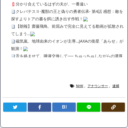
分かり合えているはずの夫が、一番遠い
クレバテスⅡ-魔獣の王と偽りの勇者伝承- 第4話 感想：敵を
探すよりトアの書を餌に誘き出す作戦！
【朗報】齋藤飛鳥、前屈みで完全に見えてる動画が拡散され
てしまう…
磁気嵐、地球由来のイオンが主導…JAXAの衛星「あらせ」が
観測！
舌を絡ませて、唾液交換して── ちゅっちゅしながらの濃厚
エッ画像♪
海外「日本よ、お前がナンバーワンだ」 熊本地震直後の日本
の対応のスピードに世界が衝撃
広末涼子さん、正気に戻ってしまい絶望する・・・「アカ
NHK
,
アナウンサー
,
逮捕
ン、キャリアがすべて終わった」
【悲報】サウナブーム終了のお知らせ 5年で｢ととのう客｣4
B!
割減
「ワンピース」、あと5年で終わりたい宣言から5年が経過し
てしまう・・・