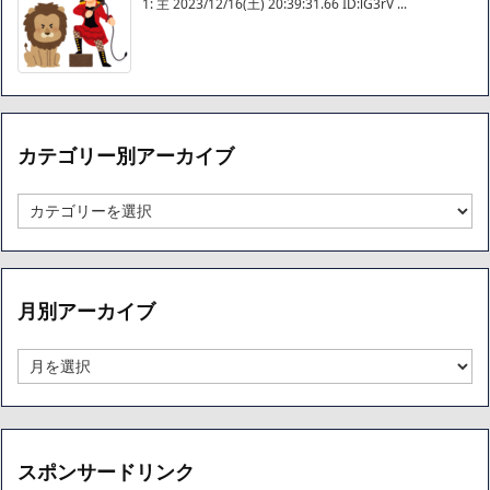
1: 主 2023/12/16(土) 20:39:31.66 ID:lG3rV ...
カテゴリー別アーカイブ
カ
テ
ゴ
リ
ー
月別アーカイブ
別
ア
ー
月
カ
別
イ
ア
ブ
ー
カ
イ
スポンサードリンク
ブ