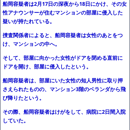
ｗｗｗｗｗ「こんな高いの？ｗｗ」「逆に超安い」
船岡容疑者は2月17日の深夜から18日にかけ、その女
【閲覧注意】俺が近くにいると機械が壊れるんだけどさ
性アナウンサーが住むマンションの部屋に侵入した
私は6年間「子無し既婚女性」で人から様々なことを言われてき
たけど子無しの原因は親の教えのせいかもしれません
疑いが持たれている。
Powered by livedoor 相互RSS
捜査関係者によると、船岡容疑者は女性のあとをつ
け、マンションの中へ。
そして、部屋に向かった女性がドアを閉める直前に
ドアを開け、部屋に侵入したという。
船岡容疑者は、部屋にいた女性の知人男性に取り押
さえられたものの、マンション3階のベランダから飛
び降りたという。
その際、船岡容疑者はけがをして、病院に2日間入院
していた。