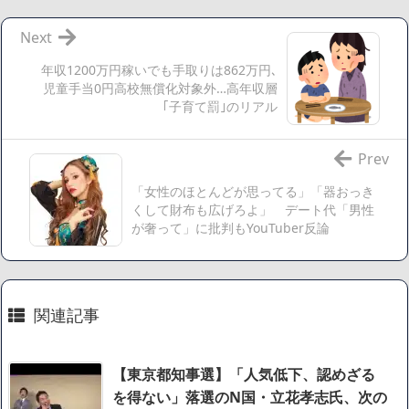
【数学】なんだよこの漫画www【注意】
【画像】さくまあきら「桃鉄の赤マスは実際に行ってみてク
Next
ソだった所です」
年収1200万円稼いでも手取りは862万円､
【愕然】ワイ「豚バラ220gカリッカリになるまで焼いて重さ
児童手当0円高校無償化対象外…高年収層
調べたろww(2割3割減ったら御の字やろなあww)」→結
｢子育て罰｣のリアル
果・・・・・・・・・・・・・・・・・・・
【悲報】ジェネリック医薬品、4割が承認書と異なる製造だ
Prev
ったことが発覚「衝撃的な数字だ」
「女性のほとんどが思ってる」「器おっき
【速報】楽天グループ、減損損失約160億円と約700億円の繰
くして財布も広げろよ」 デート代「男性
延税金資産の取崩し
が奢って」に批判もYouTuber反論
【悲報】読売新聞、「避難所の自販機が壊されて窃盗され
た」というデマ記事をこっそり削除してしまう
SM風俗嬢ワイ、なんでも答えるが質問ある？
関連記事
Powered by livedoor 相互RSS
【東京都知事選】「人気低下、認めざる
を得ない」落選のN国・立花孝志氏、次の