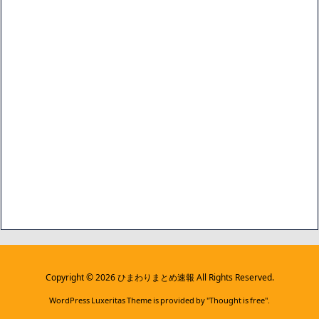
Copyright ©
2026
ひまわりまとめ速報
All Rights Reserved.
WordPress Luxeritas Theme is provided by "
Thought is free
".