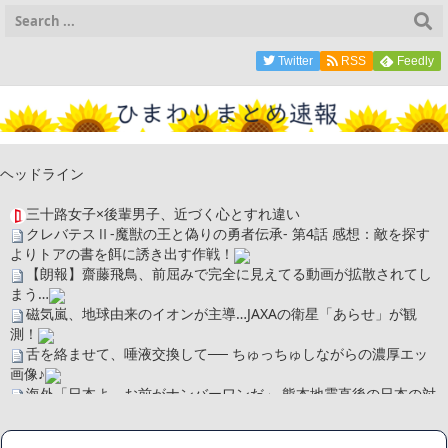
Twitter
RSS
Feedly
ヘッドライン
三十路女子×後輩男子、近づく心とすれ違い
クレバテスⅡ-魔獣の王と偽りの勇者伝承- 第4話 感想：敵を探す
よりトアの書を餌に誘き出す作戦！
【朗報】齋藤飛鳥、前屈みで完全に見えてる動画が拡散されてし
まう…
磁気嵐、地球由来のイオンが主導…JAXAの衛星「あらせ」が観
測！
舌を絡ませて、唾液交換して── ちゅっちゅしながらの濃厚エッ
画像♪
海外「日本よ、お前がナンバーワンだ」 熊本地震直後の日本の対
応のスピードに世界が衝撃
広末涼子さん、正気に戻ってしまい絶望する・・・「アカン、キ