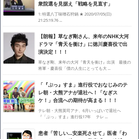
衆院選を見据え「戦略を見直す」
1: 特選八丁味噌石狩鍋 ★ 2020/07/05(日)
21:25:19.76 ...
【朗報】草なぎ剛さん、来年のNHK大河
ドラマ「青天を衝け」に徳川慶喜役で出
演決定！！！
草なぎ剛、来年の大河『青天を衝け』出演 最後の
将軍・慶喜役「僕の人生にとっても大 ...
「『ぷっ』すま」進行役でおなじみのテ
レ朝・大熊アナが退社へ！「なぎス
ケ！」合流への期待が高まる！！！
テレ朝・大熊英司アナ、6月いっぱいで退社へ
『「ぷっ」すま』進行役17年 テレ ...
患者「苦しい…安楽死させて」医者「わ