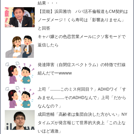
結果・・・
【芸能】浜田雅功 パパ活不倫報道もCM契約は
ノーダメージ！くら寿司は「影響ありません」
と回答
キャバ嬢との色恋営業メールにクソ客モードで
返信したら
発達障害（自閉症スペクトラム）の特徴で打線
組んだでーwwww
上司「………このミス何回目？」ADHDワイ「す
みません………そのADHDなんで」上司「だから
なんなの？」
成田悠輔「高齢者は集団自決した方がいい」NY
タイムズが発言報じて世界的大炎上「この上な
いほど過激」