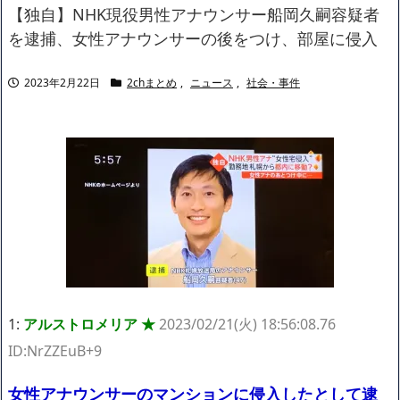
ャリアがすべて終わった」
【独自】NHK現役男性アナウンサー船岡久嗣容疑者
【悲報】サウナブーム終了のお知らせ 5年で｢ととのう客｣4割減
を逮捕、女性アナウンサーの後をつけ、部屋に侵入
「ワンピース」、あと5年で終わりたい宣言から5年が経過してし
まう・・・
2023年2月22日
2chまとめ
,
ニュース
,
社会・事件
【数学】なんだよこの漫画www【注意】
【画像】さくまあきら「桃鉄の赤マスは実際に行ってみてクソだ
った所です」
【愕然】ワイ「豚バラ220gカリッカリになるまで焼いて重さ調べ
たろww(2割3割減ったら御の字やろなあww)」→結
果・・・・・・・・・・・・・・・・・・・
【悲報】ジェネリック医薬品、4割が承認書と異なる製造だった
ことが発覚「衝撃的な数字だ」
【速報】楽天グループ、減損損失約160億円と約700億円の繰延税
金資産の取崩し
【悲報】読売新聞、「避難所の自販機が壊されて窃盗された」と
いうデマ記事をこっそり削除してしまう
SM風俗嬢ワイ、なんでも答えるが質問ある？
1:
アルストロメリア ★
2023/02/21(火) 18:56:08.76
Powered by livedoor 相互RSS
ID:NrZZEuB+9
先輩と後輩、距離が変わった日から始まる恋
女性アナウンサーのマンションに侵入したとして逮
【X】ロシア語女たこ焼きをまずいとゴミ箱へシュート 動画を