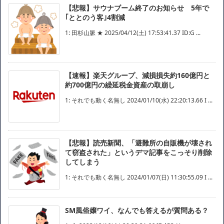
【悲報】サウナブーム終了のお知らせ 5年で
｢ととのう客｣4割減
1: 田杉山脈 ★ 2025/04/12(土) 17:53:41.37 ID:G ...
【速報】楽天グループ、減損損失約160億円と
約700億円の繰延税金資産の取崩し
1: それでも動く名無し 2024/01/10(水) 22:20:13.66 I ...
【悲報】読売新聞、「避難所の自販機が壊され
て窃盗された」というデマ記事をこっそり削除
してしまう
1: それでも動く名無し 2024/01/07(日) 11:30:55.09 I ...
SM風俗嬢ワイ、なんでも答えるが質問ある？