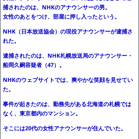
公開
NEW!
捕されたのは、NHKのアナウンサーの男。
埼玉県民「こんなこと言ったら失礼だけど、大阪って田舎だよ
女性のあとをつけ、部屋に押し入ったという。
ね」←これｗｗｗｗ
NEW!
【悲報】 今時『紙タバコ』吸ってるやつｗｗｗｗｗｗｗｗ
NEW!
NHK（日本放送協会）の現役アナウンサーが逮捕さ
【画像】 新潟で1番並ぶラーメン屋に来たでｗｗｗｗｗｗｗｗ
れた。
NEW!
「史上最大のデマ・流言飛語」と聞いて思いつくものって何？
逮捕されたのは、NHK札幌放送局のアナウンサー・
NEW!
【超悲報】ショートスリーパーの最悪なデメリットが発見されて
船岡久嗣容疑者（47）。
しまう
NEW!
【画像】身長155cm・体重36kg・ウエスト51cmのスレンダー美
NHKのウェブサイトでは、爽やかな笑顔を見せてい
少女がAVデビュ－ｗwwww
【画像】彼女「ねー、今日のデートこれで行っていー？」ﾊﾟｼｬ
た。
広末涼子さん、正気に戻ってしまい絶望する・・・「アカン、キ
ャリアがすべて終わった」
事件が起きたのは、勤務先がある北海道の札幌では
【配信者】「金バエ」のSNS更新が1週間途絶え、様々な憶測が
飛び交う。1週間ぶりの投稿でも一人称が「ボキ」ではなく「俺」と
なく、東京都内のマンション。
なっており、本人ではないとの憶測が広がる
かつてはSONYのパソコンだった「VAIO」家電量販店のノジマに
そこには20代の女性アナウンサーが住んでいた。
買収されてしまう
ハードオフに売っていた4万4000円のフィギュアがヤバすぎるｗ